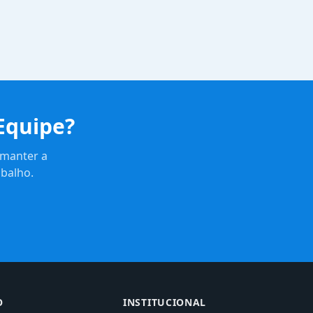
Equipe?
 manter a
balho.
O
INSTITUCIONAL