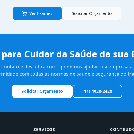
Ver Exames
Solicitar Orçamento
 para Cuidar da Saúde da sua 
 contato e descubra como podemos ajudar sua empresa a
rmidade com todas as normas de saúde e segurança do tra
Solicitar Orçamento
(11) 4020-2420
SERVIÇOS
CONTEÚD