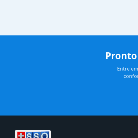
Pronto
Entre em
confo